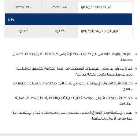
عجلة القاعدة (ملم)
2,780 mm
2,780 mm
وزن
الوزن الإجمالي (كيلوغرام)
1,830 kg
1,830 kg
القيم الواردة أعلاه هي نتاج اختبارات داخلية، وهي خاضعة للتغيير بعد التأكد من
صحتها.
قد لا يتم توريد بعض التجهيزات الموضحة في هذا الكتالوج كتجهيزات قياسية
وقد يتم طرحها مقابل تكلفة إضافية.
تحتفظ شركة هيونداي موتور بالحق في تغيير المواصفات والتجهيزات دون إشعار
مسبق.
قد تختلف درجات الألوان الموضحة قليلًا عن الألوان الفعلية نظرًا لاختلاف عملية
الطباعة.
يرجى الإستعلام من الموزع المحلي للحصول على معلومات وافية والإستفسار عن
مدى توافر الألوان وتناسقها.