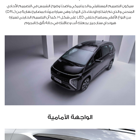
سيكون التصميم المستقبلي والديناميكي واضحًا وضوح الشمس في التصميم الأحادي
المنحني والذي تم ابتكاره لإخفاء كل الزوايا. وهي سيارة مزوّدة بمصابيح نهارية من (DRL)
من النوع الأفقي ومصباح خلفي LED على شكل H. كما أن التصميم الخارجي لسيارة
هيونداي ستار جيزر يجعلك أنت وعائلتك في حالة تألق كالنجوم.
الواجهة الأمامية