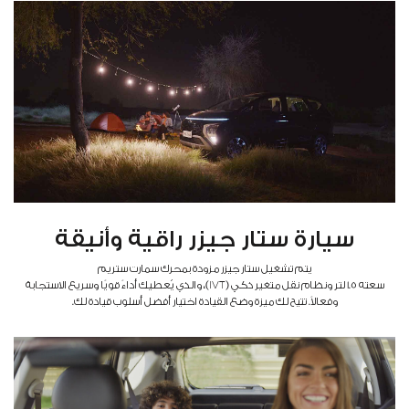
سيارة ستار جيزر راقية وأنيقة
يتم تشغيل ستار جيزر مزودة بمحرك سمارت ستريم
سعته 1.5 لتر ونظام نقل متغير ذكي (IVT)، والذي يُعطيك أداءً قويًا وسريع الاستجابة
وفعالاً. تتيح لك ميزة وضع القيادة اختيار أفضل أسلوب قيادة لك.