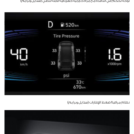
لوحة تحكم في النافذة مع مرآة خارجية كهربائية قابلة للطي (ستايل وبرايم)
نظام مراقبة ضغط الإطارات (ستايل وبرايم)