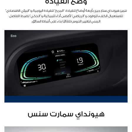
وضع القيادة
تتميز هيونداي ستار جيزر بأربعة أوضاع للقيادة. “المريح” للقيادة اليومية، و”البيئي الاقتصادي”
للاستعمال الكفء للوقود، و”الرياضي” لأقصى أداء للمركبة، و”الذكي” لضبط الفاصل
الزمني لتغيير التروس تلقائيًا بناءً على أنماط السائق.
هيونداي سمارت سنس