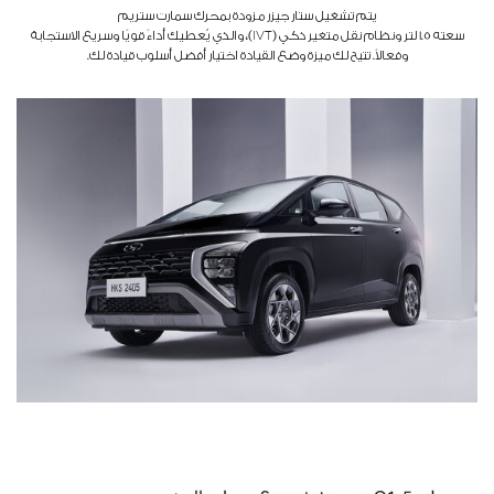
يتم تشغيل ستار جيزر مزودة بمحرك سمارت ستريم
سعته 1.5 لتر ونظام نقل متغير ذكي (IVT)، والذي يُعطيك أداءً قويًا وسريع الاستجابة
وفعالاً. تتيح لك ميزة وضع القيادة اختيار أفضل أسلوب قيادة لك.