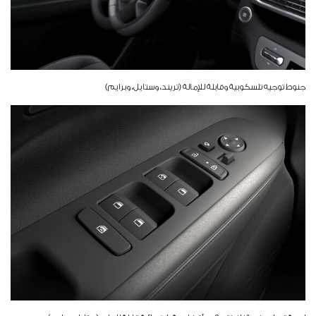
جنوط توجيه تلسكوبية وقابلة للإمالة (تريند، وستايل، وبرايم)