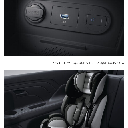
منفذ طاقة 12 فولط + منفذ USB للوسائط المتعددة