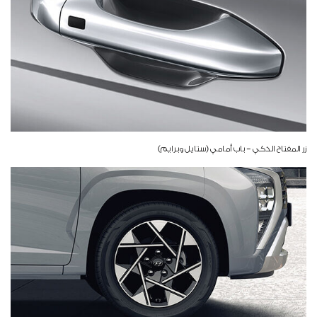
زر المفتاح الذكي – باب أمامي (ستايل وبرايم)