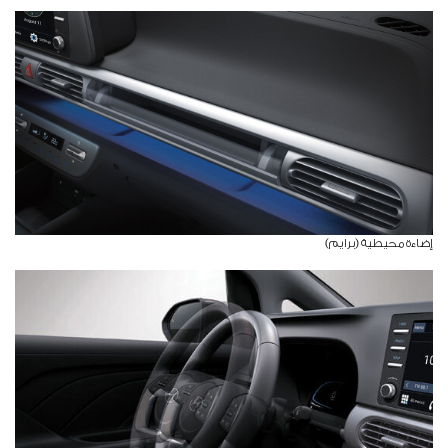
إضاءة محيطية (برايم)