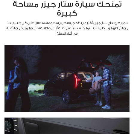
تمنحك سيارة ستار جيزر مساحة
كبيرة
تتميز هيونداي ستار جيزر بأكثر من 30 حجيرة تخزين مصممة هندسيًا على كل جانب. بدءًا
من الأمام والوسط والجانب والخلف، حيث يمكنك أنت وعائلتك تخزين المزيد من الأشياء
في أثناء الرحلة