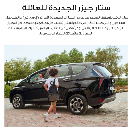
ستار جيزر الجديدة للعائلة
حان الوقت للاستمتاع بعصر جديد من السيارات المتعددة الأغراض “إم بي في” مع هيونداي
ستار جيزر، والتي تعتبر ابتكارًا في عالم التنقل يُناسب كل رحلة جديدة. وهذا هو المعيار
الجديد للمركبات العائلية التي توفر أقصى درجات الراحة والميزات الراقية والمساحات
الكبيرة لك ولأحبائك لقضاء الوقت معًا.