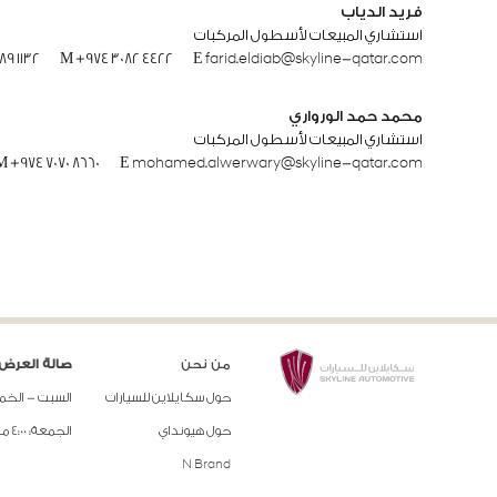
فريد الدياب
استشاري المبيعات لأسطول المركبات
489 1132
M
+974 3082 4422
E
farid.eldiab@skyline-qatar.com
محمد حمد الورواري
استشاري المبيعات لأسطول المركبات
M
+974 7070 8660
E
mohamed.alwerwary@skyline-qatar.com
من نحن
صالة العرض 
حول سكايلاين للسيارات
السبت - الخميس: 8:30 صباحًا إلى
حول هيونداي
الجمعة: 4:00 مساءً إلى 9:00 مساءً
N Brand