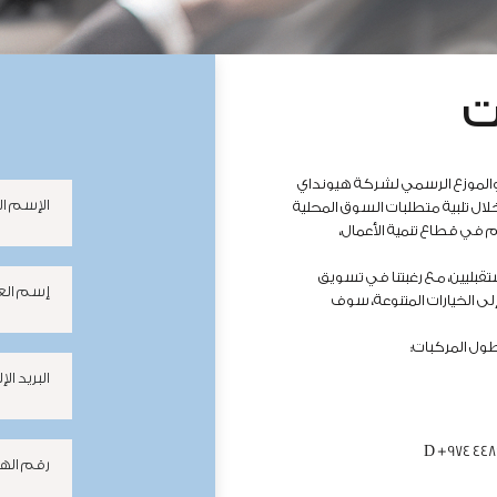
ت
والموزع الرسمي لشركة هيونداي
الإسم ال
ل تلبية متطلبات السوق المحلية
م في قطاع تنمية الأعمال،
تقبليين، مع رغبتنا في تسويق
إسم العا
لى الخيارات المتنوعة، سوف
طول المركبات:
البريد ال
D
+974 448
رقم اله