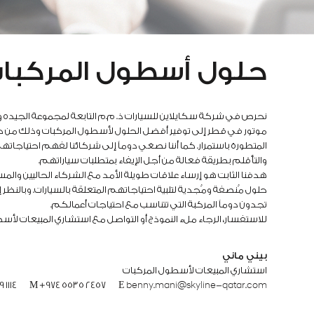
حلول أسطول المركبا
نحرص في شركة سكايلاين للسيارات ذ. م.م التابعة لمجموعة الجيده 
موتور في قطر إلى توفير أفضل الحلول لأسطول المركبات وذلك من خلا
المتطورة باستمرار. كما أننا نصغي دوماً إلى شركائنا لفهم احتياجاته
والتأقلم بطريقة فعالة من أجل الإيفاء بمتطلبات سياراتهم.
هدفنا الثابت هو إرساء علاقات طويلة الأمد مع الشركاء الحاليين والمس
حلول مُنصفة ومُجدية لتلبية احتياجاتهم المتعلقة بالسيارات. وبالنظر إ
تجدون دوماً المركبة التي تتناسب مع احتياجات أعمالكم.
للاستفسار، الرجاء ملء النموذج أو التواصل مع استشاري المبيعات لأس
بيني ماني
استشاري المبيعات لأسطول المركبات
9 1114
M
+974 5535 2457
E
benny.mani@skyline-qatar.com